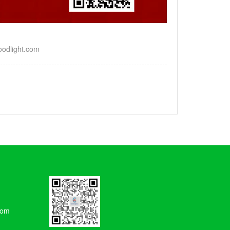
light.com
com