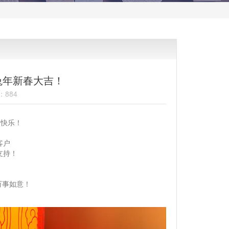
兔年新春大吉！
：884
节快乐！
客户
支持！
万事如意！