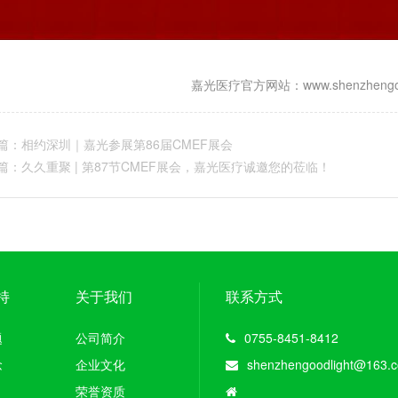
嘉光医疗官方网站：www.shenzhengood
篇：
相约深圳｜嘉光参展第86届CMEF展会
篇：
久久重聚 | 第87节CMEF展会，嘉光医疗诚邀您的莅临！
持
关于我们
联系方式
题
公司简介
0755-8451-8412
念
企业文化
shenzhengoodlight@163.
荣誉资质