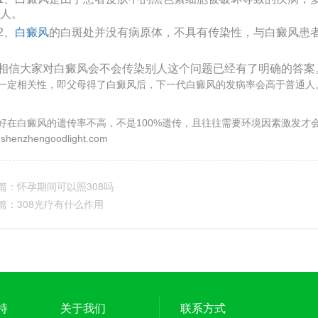
人。
2、
白癜风
的白斑处并没有病原体，不具有传染性，与白癜风患
信大家对
白癜风会不会传染别人这个问题已经有了明确的答案
一定相关性，即父母得了白癜风后，下一代白癜风的发病率会高于普通人
好在白癜风的遗传率不高，不是100%遗传，且往往需要环境因素激发才
shenzhengoodlight.com
篇：
怀孕期间可以照308吗
篇：
308光疗有什么作用
持
关于我们
联系方式