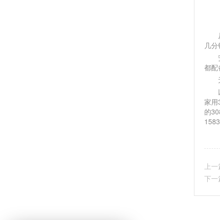
从
几分
安全
都配
无论
以上
家用
的3
158
上一
下一