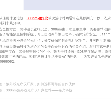
使用体验比较，
308nm治疗仪
单次治疗时间通常在几秒到几十秒，依从
钟到十几分钟。
性方面，两种波长都很安全。308nm由于能量更集中，需要更精准的控制
备了智能剂量控制系统，可以自动调节输出功率，确保治疗安全。311n
选择哪种波长的光疗仪，都要确保购买正规厂家生产、具有医疗器械
就是嘉光科技为您介绍的关于白斑照射仪的相关介绍。深圳市嘉光科技
308光疗仪、紫外线照射仪的企业。致力于打造家用308光疗仪品牌，
08效果可见的产品。坚持“科技让生活更美丽”的理念——为客户提供先
30966062。
篇：
紫外线光疗仪厂家，如何选择可靠的合作伙伴
篇：
308nm紫外线光疗仪厂家推荐——嘉光科技