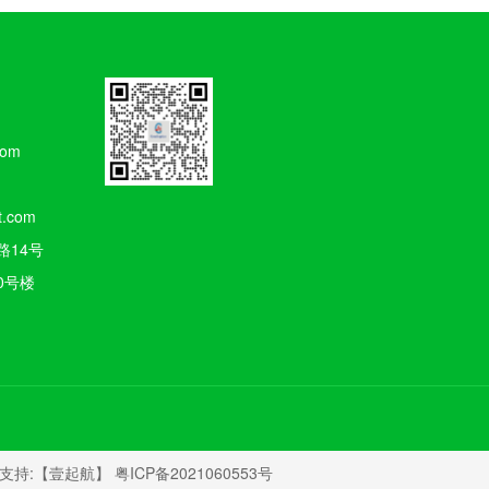
com
t.com
路14号
0号楼
术支持:
【壹起航】
粤ICP备2021060553号